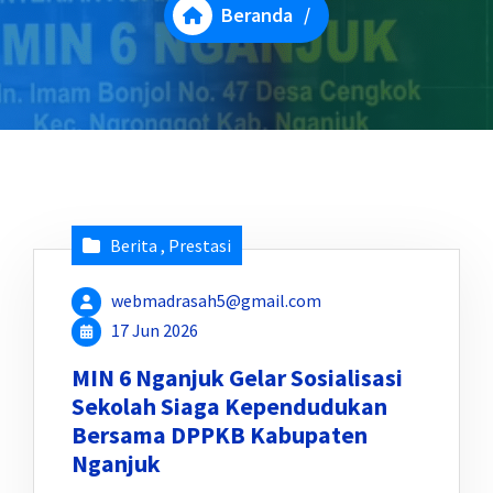
Beranda
/
Berita
,
Prestasi
webmadrasah5@gmail.com
17 Jun 2026
MIN 6 Nganjuk Gelar Sosialisasi
Sekolah Siaga Kependudukan
Bersama DPPKB Kabupaten
Nganjuk