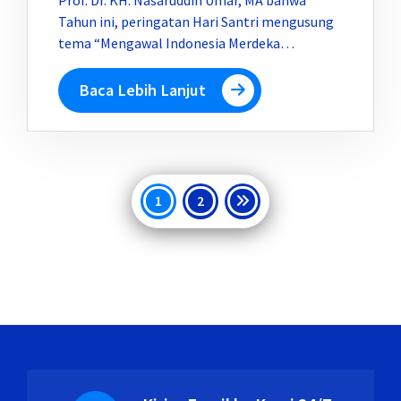
Tahun ini, peringatan Hari Santri mengusung
tema “Mengawal Indonesia Merdeka…
Baca Lebih Lanjut
Paginasi
1
2
pos