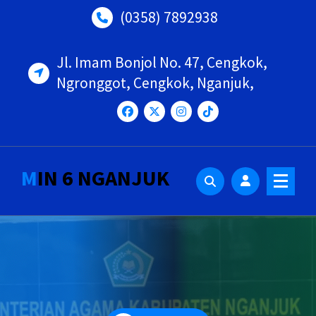
Lewati
(0358) 7892938
ke
konten
Jl. Imam Bonjol No. 47, Cengkok,
Ngronggot, Cengkok, Nganjuk,
MIN 6 NGANJUK